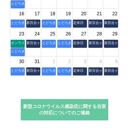
とどろき縁側
16
17
18
19
20
21
22
とどろき縁側
新百合ヶ丘本室
とどろき縁側
とどろき縁側
定休日
新百合ヶ丘本室
新百合ヶ丘本室
23
24
25
26
27
28
29
オンライン朝活操体法セミナー
新百合ヶ丘本室
とどろき縁側
とどろき縁側
定休日
新百合ヶ丘本室
新百合ヶ丘本室
とどろき縁側
30
31
1
2
3
4
5
とどろき縁側
新百合ヶ丘本室
とどろき縁側
とどろき縁側
定休日
新百合ヶ丘本室
新百合ヶ丘本室
新型コロナウイルス感染症に関する当室
の対応についてのご連絡