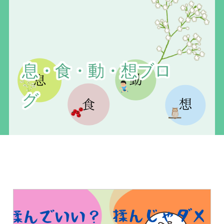
息・食・動・想ブロ
グ