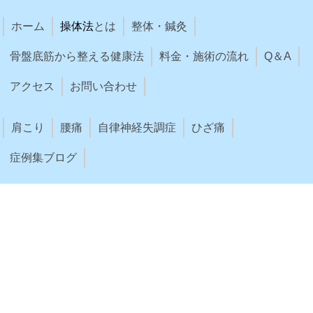
ホーム
操体法
とは
整体・鍼灸
骨盤底筋から整える健康法
料金・施術の流れ
Q＆A
アクセス
お問い合わせ
肩こり
腰痛
自律神経失調症
ひざ痛
症例集ブログ
講習会
お知らせ
息・食・動・想ブログ
フェイスブック
ツイッター
川名先生インタビュー
ひとりで操体法
取材・メディア
お客様の声
リンク集