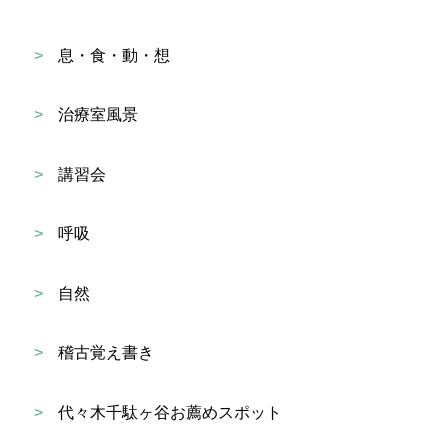
>
息・食・動・想
>
治療室風景
>
講習会
>
呼吸
>
自然
>
稽古覚え書き
>
代々木千駄ヶ谷お薦めスポット