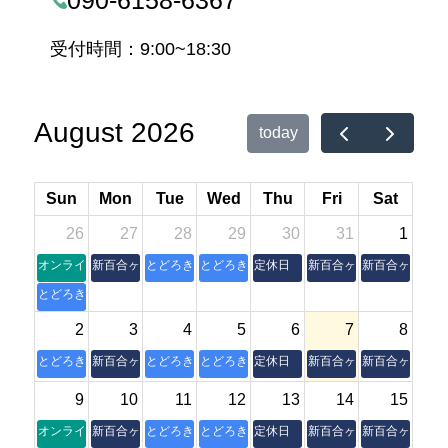
090-6158-6367
受付時間：9:00~18:30
August 2026
today
Sun
Mon
Tue
Wed
Thu
Fri
Sat
26
27
28
29
30
31
1
オンライン朝活操体法セミナー
新百合ヶ丘本室
とどろき縁側
とどろき縁側
定休日
新百合ヶ丘本室
新百合ヶ丘本室
とどろき縁側
2
3
4
5
6
7
8
とどろき縁側
新百合ヶ丘本室
とどろき縁側
とどろき縁側
定休日
新百合ヶ丘本室
新百合ヶ丘本室
9
10
11
12
13
14
15
オンライン朝活操体法セミナー
新百合ヶ丘本室
とどろき縁側
とどろき縁側
定休日
新百合ヶ丘本室
新百合ヶ丘本室