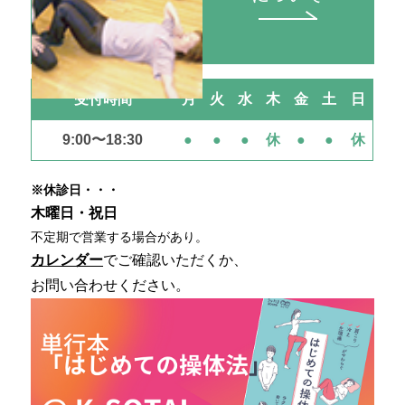
受付時間
月
火
水
木
金
土
日
9:00〜18:30
●
●
●
休
●
●
休
※休診日・・・
木曜日・祝日
不定期で営業する場合があり。
カレンダー
でご確認いただくか、
お問い合わせください。