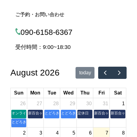
ご予約・お問い合わせ
090-6158-6367
受付時間：9:00~18:30
August 2026
today
Sun
Mon
Tue
Wed
Thu
Fri
Sat
26
27
28
29
30
31
1
オンライン朝活操体法セミナー
新百合ヶ丘本室
とどろき縁側
とどろき縁側
定休日
新百合ヶ丘本室
新百合ヶ丘本室
とどろき縁側
2
3
4
5
6
7
8