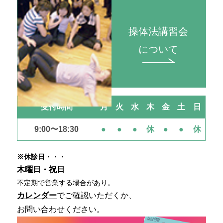
操体法講習会
について
受付時間
月
火
水
木
金
土
日
9:00〜18:30
●
●
●
休
●
●
休
※休診日・・・
木曜日・祝日
不定期で営業する場合があり。
カレンダー
でご確認いただくか、
お問い合わせください。