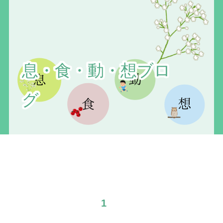
息・食・動・想ブロ
グ
1