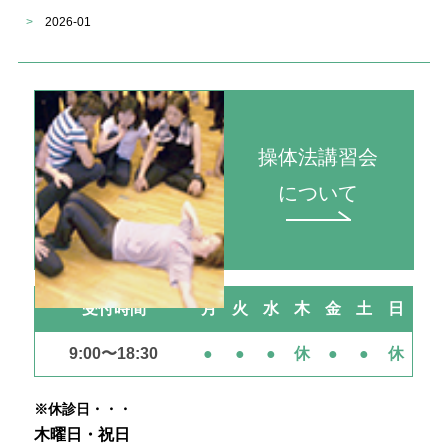
>
2026-01
操体法講習会
について
受付時間
月
火
水
木
金
土
日
9:00〜18:30
●
●
●
休
●
●
休
※休診日・・・
木曜日・祝日