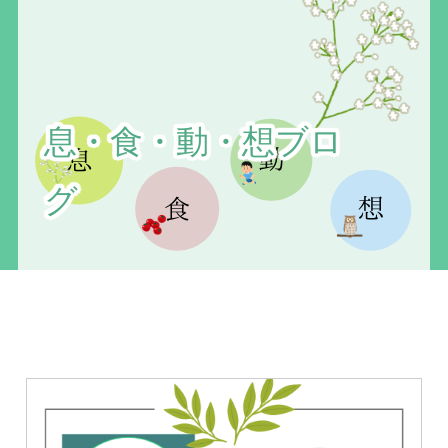
息・食・動・想ブロ
グ