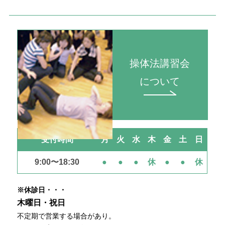
操体法講習会
について
受付時間
月
火
水
木
金
土
日
9:00〜18:30
●
●
●
休
●
●
休
※休診日・・・
木曜日・祝日
不定期で営業する場合があり。