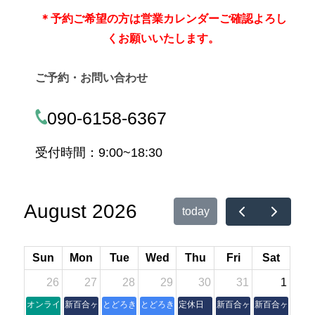
＊
予約ご希望の方は営業カレンダーご確認よろし
くお願いいたします。
ご予約・お問い合わせ
090-6158-6367
受付時間：9:00~18:30
August 2026
today
Sun
Mon
Tue
Wed
Thu
Fri
Sat
26
27
28
29
30
31
1
オンライン朝活操体法セミナー
新百合ヶ丘本室
とどろき縁側
とどろき縁側
定休日
新百合ヶ丘本室
新百合ヶ丘本室