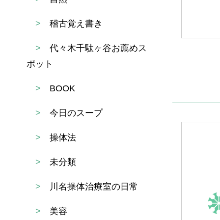
>
稽古覚え書き
>
代々木千駄ヶ谷お薦めス
ポット
>
BOOK
>
今日のスープ
>
操体法
>
未分類
>
川名操体治療室の日常
>
美容