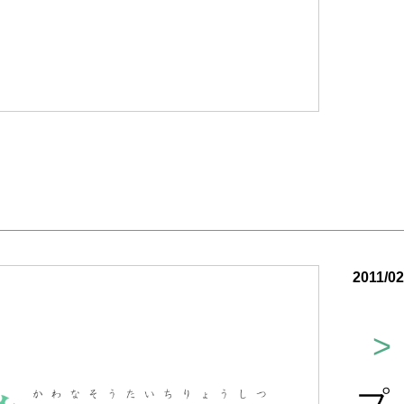
2011/02
>
プ