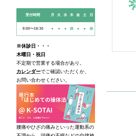
受付時間
月
火
水
木
金
土
日
9:00〜18:30
●
●
●
休
●
●
休
※休診日・・・
木曜日・祝日
不定期で営業する場合があり。
カレンダー
でご確認いただくか、
お問い合わせください。
腰痛やひざの痛みといった運動系の
不調から、頭痛や不眠などの自律神