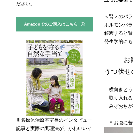
ださい。
＜腎＞のバ
Amazonでのご購入はこちら
ホルモンバラ
>
解釈すると腎
発生学的にも
お勧め
うつ伏
横向きとう
取り入れる
みぞおちが
川名操体治療室室長のインタビュー
＊お腹に苦
記事と実際の調理法が、かわいいイ