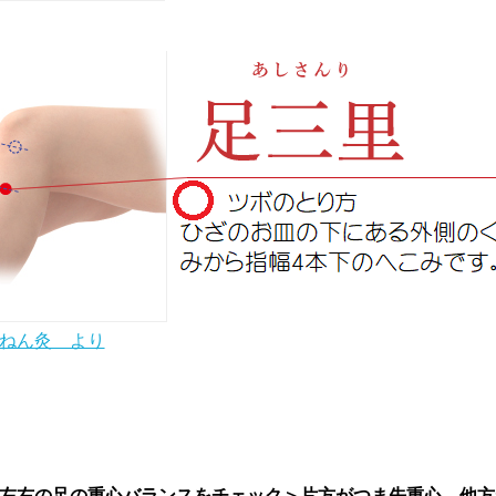
ねん灸 より
左右の足の重心バランスをチェック＞片方がつま先重心 他方