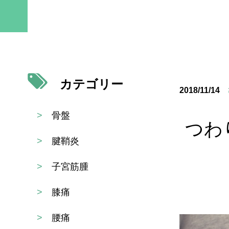
カテゴリー
2018/11/14
>
骨盤
つわ
>
腱鞘炎
>
子宮筋腫
>
膝痛
>
腰痛