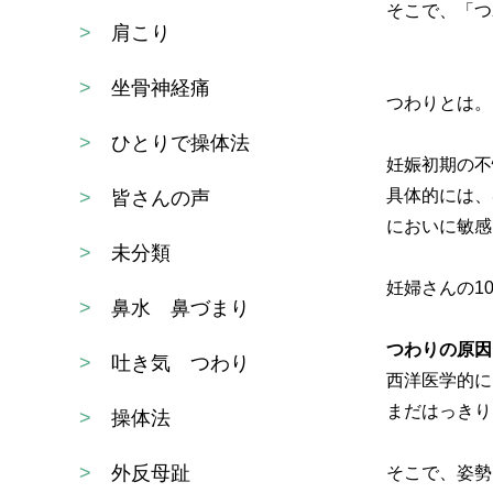
そこで、「つ
>
肩こり
>
坐骨神経痛
つわりとは。
>
ひとりで操体法
妊娠初期の不
具体的には、
>
皆さんの声
においに敏感
>
未分類
妊婦さんの1
>
鼻水 鼻づまり
つわりの原因
>
吐き気 つわり
西洋医学的に
まだはっきり
>
操体法
>
外反母趾
そこで、姿勢