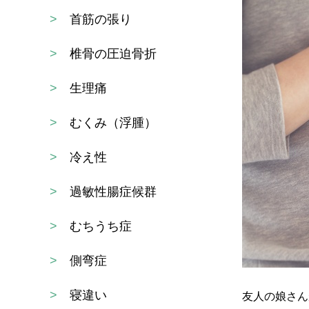
>
首筋の張り
>
椎骨の圧迫骨折
>
生理痛
>
むくみ（浮腫）
>
冷え性
>
過敏性腸症候群
>
むちうち症
>
側弯症
>
寝違い
友人の娘さん