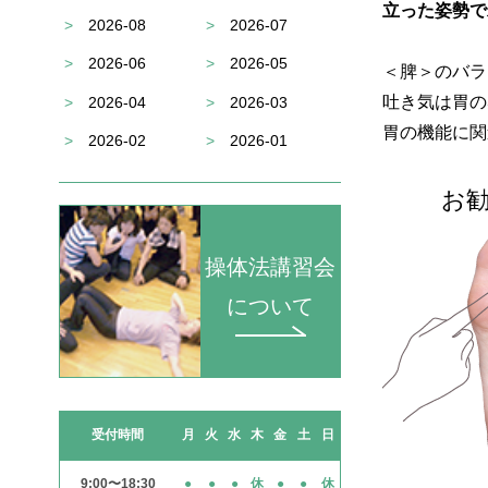
立った姿勢で
>
2026-08
>
2026-07
>
2026-06
>
2026-05
＜脾＞のバラ
吐き気は胃の
>
2026-04
>
2026-03
胃の機能に関
>
2026-02
>
2026-01
お勧
操体法講習会
について
受付時間
月
火
水
木
金
土
日
9:00〜18:30
●
●
●
休
●
●
休