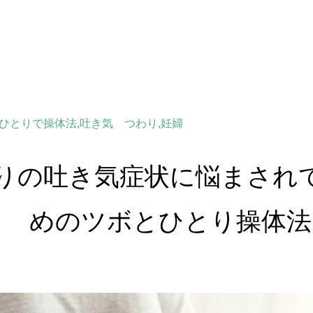
ひとりで操体法,吐き気 つわり,妊婦
りの吐き気症状に悩まされ
めのツボとひとり操体法