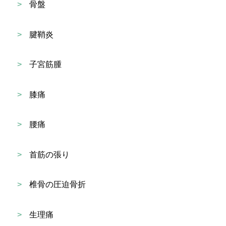
>
骨盤
>
腱鞘炎
>
子宮筋腫
>
膝痛
>
腰痛
>
首筋の張り
>
椎骨の圧迫骨折
>
生理痛