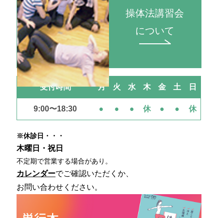
操体法講習会
について
受付時間
月
火
水
木
金
土
日
9:00〜18:30
●
●
●
休
●
●
休
※休診日・・・
木曜日・祝日
不定期で営業する場合があり。
カレンダー
でご確認いただくか、
お問い合わせください。