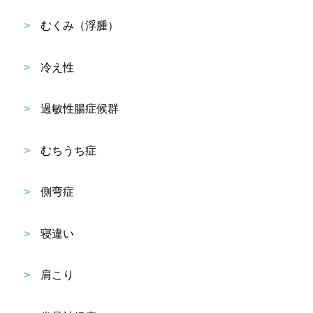
>
むくみ（浮腫）
>
冷え性
>
過敏性腸症候群
>
むちうち症
>
側弯症
>
寝違い
>
肩こり