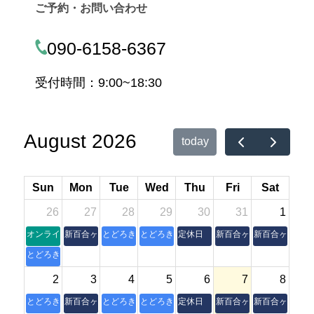
ご予約・お問い合わせ
090-6158-6367
受付時間：9:00~18:30
August 2026
today
Sun
Mon
Tue
Wed
Thu
Fri
Sat
26
27
28
29
30
31
1
オンライン朝活操体法セミナー
新百合ヶ丘本室
とどろき縁側
とどろき縁側
定休日
新百合ヶ丘本室
新百合ヶ丘本室
とどろき縁側
2
3
4
5
6
7
8
とどろき縁側
新百合ヶ丘本室
とどろき縁側
とどろき縁側
定休日
新百合ヶ丘本室
新百合ヶ丘本室