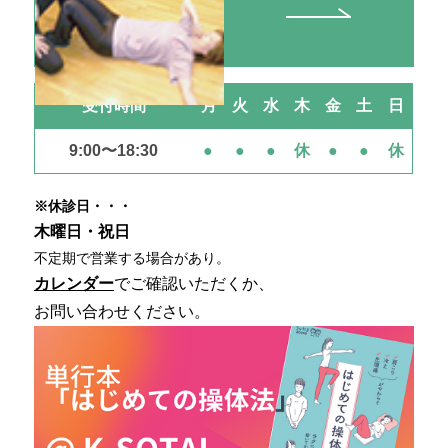
受付時間
月
火
水
木
金
土
日
9:00〜18:30
●
●
●
休
●
●
休
※休診日・・・
木曜日・祝日
不定期で営業する場合があり。
カレンダー
でご確認いただくか、
お問い合わせください。