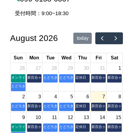
受付時間：9:00~18:30
August 2026
today
Sun
Mon
Tue
Wed
Thu
Fri
Sat
26
27
28
29
30
31
1
オンライン朝活操体法セミナー
新百合ヶ丘本室
とどろき縁側
とどろき縁側
定休日
新百合ヶ丘本室
新百合ヶ丘本室
とどろき縁側
2
3
4
5
6
7
8
とどろき縁側
新百合ヶ丘本室
とどろき縁側
とどろき縁側
定休日
新百合ヶ丘本室
新百合ヶ丘本室
9
10
11
12
13
14
15
オンライン朝活操体法セミナー
新百合ヶ丘本室
とどろき縁側
とどろき縁側
定休日
新百合ヶ丘本室
新百合ヶ丘本室