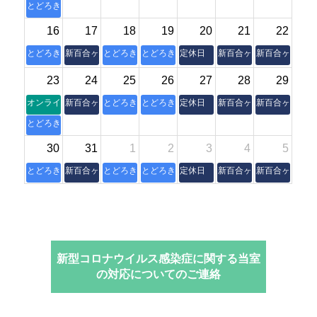
とどろき縁側
16
17
18
19
20
21
22
とどろき縁側
新百合ヶ丘本室
とどろき縁側
とどろき縁側
定休日
新百合ヶ丘本室
新百合ヶ丘本室
23
24
25
26
27
28
29
オンライン朝活操体法セミナー
新百合ヶ丘本室
とどろき縁側
とどろき縁側
定休日
新百合ヶ丘本室
新百合ヶ丘本室
とどろき縁側
30
31
1
2
3
4
5
とどろき縁側
新百合ヶ丘本室
とどろき縁側
とどろき縁側
定休日
新百合ヶ丘本室
新百合ヶ丘本室
新型コロナウイルス感染症に関する当室
の対応についてのご連絡