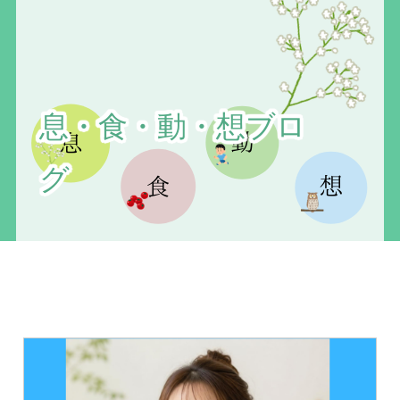
息・食・動・想ブロ
グ