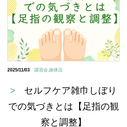
2025/11/03
講習会,操体法
>
セルフケア雑巾しぼり
での気づきとは【足指の観
察と調整】