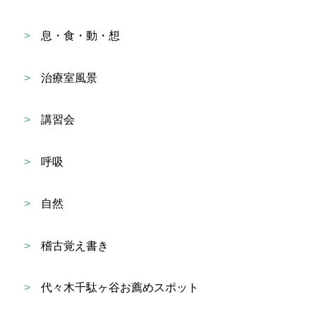
>
息・食・動・想
>
治療室風景
>
講習会
>
呼吸
>
自然
>
稽古覚え書き
>
代々木千駄ヶ谷お薦めスポット